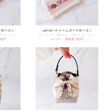
ーチꕤペタン
-petan-チャームポーチꕤペタン
コンパクトで、軽やかに。 それでいて、しっかりと“花を纏う”。 繊細な刺繍とやわらかな質感を掛け合わせたHana+らしい、持ち運べる花束のようなポーチ。 フラットなフォルムはバッグの中でもかさばらず、日常にそっと寄り添いながら、さりげなく華やかさを添えてくれます♡ さらに、オリジナルのゴールドプレートをあしらい、洗練された印象へとバージョンアップ。 ただの収納ではなく、「花を纏うアート」として楽しめるひと品です。 □使用している素材 【フェイクレザー】 軽くて扱いやすく、水や汚れに強い素材です。 上品な質感にもこだわっています。 ◻︎サイズ 約9×13cm ◻︎発送までの日数 ご入金確認後5日以内 ◻︎発送方法 ・ネコポス ポストに投函されます（追跡あり） ・ヤマト宅配便コンパクト 配達員さんからの直接のお受け取りが必要です（追跡・補償あり） □ケア方法 ・フェイクレザー（合皮）が汚れた場合 柔らかい布を水で濡らし、固く絞ってやさしく拭き取ってください。 □特記事項 ・刺繍のほつれが見られる場合がございます。 恐れ入りますが、根元からカットしてご使用ください。 ・リボンの幅が均一でない箇所がございます。 ハンドメイドならではの風合いとしてお楽しみください。
コンパクトで、軽やかに。 それでいて、しっかりと“花を纏う”。 繊細な刺繍とやわらかな質感を掛け合わせたHana+らしい、持ち運べる花束のようなポーチ。 フラットなフォルムはバッグの中でもかさばらず、日常にそっと寄り添いながら、さりげなく華やかさを添えてくれます♡ さらに、オリジナルのゴールドプレートをあしらい、洗練された印象へとバージョンアップ。 ただの収納ではなく、「花を纏うアート」として楽しめるひと品です。 □使用している素材 【フェイクレザー】 軽くて扱いやすく、水や汚れに強い素材です。 上品な質感にもこだわっています。 ◻︎サイズ 約9×13cm ◻︎発送までの日数 ご入金確認後5日以内 ◻︎発送方法 ・ネコポス ポストに投函されます（追跡あり） ・ヤマト宅配便コンパクト 配達員さんからの直接のお受け取りが必要です（追跡・補償あり） □ケア方法 ・フェイクレザー（合皮）が汚れた場合 柔らかい布を水で濡らし、固く絞ってやさしく拭き取ってください。 □特記事項 ・刺繍のほつれが見られる場合がございます。 恐れ入りますが、根元からカットしてご使用ください。 ・リボンの幅が均一でない箇所がございます。 ハンドメイドならではの風合いとしてお楽しみください。
OUT
¥6,160
SOLD OUT