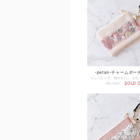
-petan-チャームポ
¥6,160
SOLD 