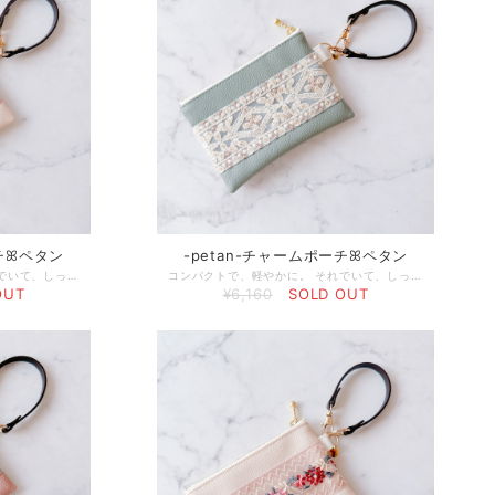
ーチꕤペタン
-petan-チャームポーチꕤペタン
コンパクトで、軽やかに。 それでいて、しっかりと“花を纏う”。 繊細な刺繍とやわらかな質感を掛け合わせたHana+らしい、持ち運べる花束のようなポーチ。 フラットなフォルムはバッグの中でもかさばらず、日常にそっと寄り添いながら、さりげなく華やかさを添えてくれます♡ さらに、オリジナルのゴールドプレートをあしらい、洗練された印象へとバージョンアップ。 ただの収納ではなく、「花を纏うアート」として楽しめるひと品です。 □使用している素材 【フェイクレザー】 軽くて扱いやすく、水や汚れに強い素材です。 上品な質感にもこだわっています。 ◻︎サイズ 約9×13cm ◻︎発送までの日数 ご入金確認後5日以内 ◻︎発送方法 ・ネコポス ポストに投函されます（追跡あり） ・ヤマト宅配便コンパクト 配達員さんからの直接のお受け取りが必要です（追跡・補償あり） □ケア方法 ・フェイクレザー（合皮）が汚れた場合 柔らかい布を水で濡らし、固く絞ってやさしく拭き取ってください。 □特記事項 ・刺繍のほつれが見られる場合がございます。 恐れ入りますが、根元からカットしてご使用ください。 ・リボンの幅が均一でない箇所がございます。 ハンドメイドならではの風合いとしてお楽しみください。
コンパクトで、軽やかに。 それでいて、しっかりと“花を纏う”。 繊細な刺繍とやわらかな質感を掛け合わせたHana+らしい、持ち運べる花束のようなポーチ。 フラットなフォルムはバッグの中でもかさばらず、日常にそっと寄り添いながら、さりげなく華やかさを添えてくれます♡ さらに、オリジナルのゴールドプレートをあしらい、洗練された印象へとバージョンアップ。 ただの収納ではなく、「花を纏うアート」として楽しめるひと品です。 □使用している素材 【フェイクレザー】 軽くて扱いやすく、水や汚れに強い素材です。 上品な質感にもこだわっています。 ◻︎サイズ 約9×13cm ◻︎発送までの日数 ご入金確認後5日以内 ◻︎発送方法 ・ネコポス ポストに投函されます（追跡あり） ・ヤマト宅配便コンパクト 配達員さんからの直接のお受け取りが必要です（追跡・補償あり） □ケア方法 ・フェイクレザー（合皮）が汚れた場合 柔らかい布を水で濡らし、固く絞ってやさしく拭き取ってください。 □特記事項 ・刺繍のほつれが見られる場合がございます。 恐れ入りますが、根元からカットしてご使用ください。 ・リボンの幅が均一でない箇所がございます。 ハンドメイドならではの風合いとしてお楽しみください。
OUT
¥6,160
SOLD OUT