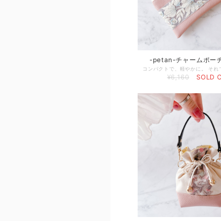
-petan-チャームポ
¥6,160
SOLD 