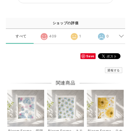
ショップの評価
すべて
409
1
0
Save
通報する
関連商品
Bloom Frame - 紫陽
Bloom Frame - ネモ
Bloom Frame - ラナ