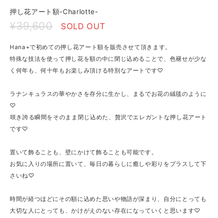
押し花アート額-Charlotte-
¥39,600
SOLD OUT
Hana+で初めての押し花アート額を販売させて頂きます。
特殊な技法を使って押し花を額の中に閉じ込めることで、色褪せが少な
く何年も、何十年もお楽しみ頂ける特別なアートです♡
ラナンキュラスの華やかさを存分に生かし、まるでお花の絨毯のように
♡
⁡咲き誇る瞬間をそのまま閉じ込めた、贅沢でエレガントな押し花アート
です♡
置いて飾ることも、壁にかけて飾ることも可能です。
お気に入りの場所に置いて、毎日の暮らしに癒しや彩りをプラスして下
さいね♡
時間が経つほどにその額に込めた思いや物語が深まり、自分にとっても
大切な人にとっても、かけがえのない存在になっていくと思います♡