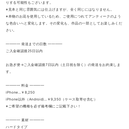
りする可能性もございます。
※見本と同じ雰囲気には仕上げますが、全く同じにはなりません。
※本物のお花を使用しているため、ご使用につれてアンティークのよう
な色合いへと変化します。その変化も、作品の一部としてお楽しみくだ
さい。
━━━━ 発送までの日数 ━━━━
ご入金確認後25日以内
お急ぎ便→ご入金確認後7日以内（土日祝を除く）の発送をお約束しま
す。
━━━━ 料金 ━━━━
iPhone…￥8,250
iPhone以外（Android)…￥9,350（ケース取寄せ含む）
※ご希望の機種を必ず備考欄にご記載下さい！
━━━━ 素材 ━━━━
ハードタイプ