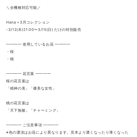
＼全機種対応可能／
Hana＋3月コレクション
-3/12(木)21:00〜3/15(日) だけの特別販売
━━━━ 使用しているお花 ━━━━
・桜
・桃
━━━━ 花言葉 ━━━━
桜の花言葉は
「精神の美」「優美な女性」
桃の花言葉は
「天下無敵」「チャーミング」
━━━━ ご注意事項 ━━━━
※色の濃淡はお花により異なります。見本より濃くなったり薄くなった