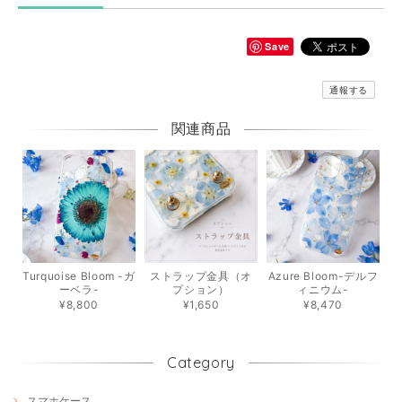
Save
通報する
関連商品
Turquoise Bloom -ガ
ストラップ金具（オ
Azure Bloom-デルフ
ーベラ-
プション）
ィニウム-
¥8,800
¥1,650
¥8,470
Category
スマホケース