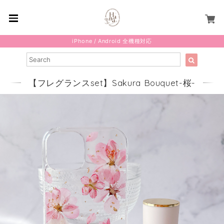
iPhone / Android 全機種対応
【フレグランスset】Sakura Bouquet-桜-