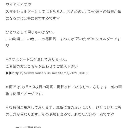
ワイドタイプ♡
スマホショルダーとしてはもちろん、大きめのカバンや肩への負担が気
になる方には特におすすめです♡
ひとつとして同じものはない。
この刺繍、この色、この雰囲気。すべてが“私のため”のショルダーです
♡
※スマホシートは付属しておりません。
ご希望の方はこちらを合わせてご購入下さい
▶▶
https://www.hanaplus.net/items/76209685
※ 商品は1枚目〜3枚目の写真に掲載されているものになります。他の画
像は使用イメージです。
※ 複数個ご用意しております。裁断位置の違いにより、ひとつひとつ柄
の出方が異なります。その偶然も含めて、あなただけの一点です♡
⸻サイズ調整可能⸻