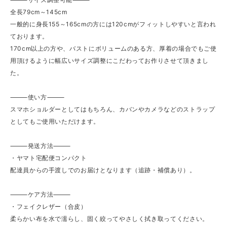
全長79cm～145cm
一般的に身長155～165cmの方には120cmがフィットしやすいと言われ
ております。
170cm以上の方や、バストにボリュームのある方、厚着の場合でもご使
用頂けるように幅広いサイズ調整にこだわってお作りさせて頂きまし
た。
⸻使い方⸻
スマホショルダーとしてはもちろん、カバンやカメラなどのストラップ
としてもご使用いただけます。
⸻発送方法⸻
・ヤマト宅配便コンパクト
配達員からの手渡しでのお届けとなります（追跡・補償あり）。
⸻ケア方法⸻
・フェイクレザー（合皮）
柔らかい布を水で濡らし、固く絞ってやさしく拭き取ってください。