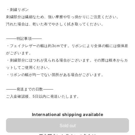
・刺繍リボン
刺繍部分は繊細なため、強い摩擦や引っ掛かりにご注意ください。
汚れた場合は、乾いた布でやさしく拭き取ってください。
⸻特記事項⸻
・フェイクレザーの幅は約3cmです。リボンにより全体の幅には個体差
がございます。
・刺繍部分にほつれが見られる場合がございます。その際は根本からカ
ットしてご使用ください。
・リボンの幅が均一でない箇所がある場合がございます。
⸻発送までの日数⸻
ご入金確認後、5日以内に発送いたします。
International shipping available
Sold out