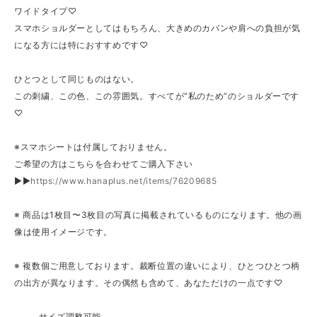
ワイドタイプ♡
スマホショルダーとしてはもちろん、大きめのカバンや肩への負担が気
になる方には特におすすめです♡
ひとつとして同じものはない。
この刺繍、この色、この雰囲気。すべてが“私のため”のショルダーです
♡
※スマホシートは付属しておりません。
ご希望の方はこちらを合わせてご購入下さい
▶▶
https://www.hanaplus.net/items/76209685
※ 商品は1枚目〜3枚目の写真に掲載されているものになります。他の画
像は使用イメージです。
※ 複数個ご用意しております。裁断位置の違いにより、ひとつひとつ柄
の出方が異なります。その偶然も含めて、あなただけの一点です♡
⸻サイズ調整可能⸻