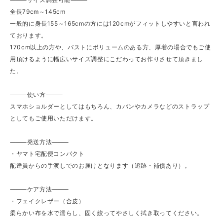
全長79cm～145cm
一般的に身長155～165cmの方には120cmがフィットしやすいと言われ
ております。
170cm以上の方や、バストにボリュームのある方、厚着の場合でもご使
用頂けるように幅広いサイズ調整にこだわってお作りさせて頂きまし
た。
⸻使い方⸻
スマホショルダーとしてはもちろん、カバンやカメラなどのストラップ
としてもご使用いただけます。
⸻発送方法⸻
・ヤマト宅配便コンパクト
配達員からの手渡しでのお届けとなります（追跡・補償あり）。
⸻ケア方法⸻
・フェイクレザー（合皮）
柔らかい布を水で濡らし、固く絞ってやさしく拭き取ってください。