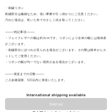
・刺繍リボン
刺繍部分は繊細なため、強い摩擦や引っ掛かりにご注意ください。
汚れた場合は、乾いた布でやさしく拭き取ってください。
⸻特記事項⸻
・フェイクレザーの幅は約3cmです。リボンにより全体の幅には個体差
がございます。
・刺繍部分にほつれが見られる場合がございます。その際は根本からカ
ットしてご使用ください。
・リボンの幅が均一でない箇所がある場合がございます。
⸻発送までの日数⸻
ご入金確認後、5日以内に発送いたします。
International shipping available
Sold out