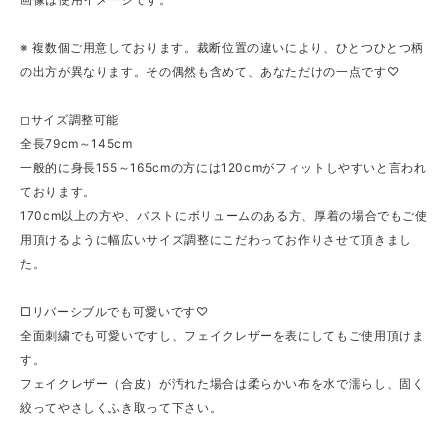
※ 複数個ご用意しております。裁断位置の違いにより、ひとつひとつ柄
の出方が異なります。その偶然も含めて、あなただけの一点です♡
◻︎サイズ調整可能
全長79cm～145cm
一般的に身長155～165cmの方には120cmがフィットしやすいと言われ
ております。
170cm以上の方や、バストにボリュームのある方、厚着の場合でもご使
用頂けるように幅広いサイズ調整にこだわってお作りさせて頂きまし
た。
□リバーシブルでも可愛いです♡
全面刺繍でも可愛いですし、フェイクレザーを表にしてもご使用頂けま
す。
フェイクレザー（合皮）が汚れた場合は柔らかい布を水で濡らし、固く
絞ってやさしくふき取って下さい。