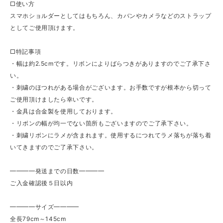
□使い方
スマホショルダーとしてはもちろん、カバンやカメラなどのストラップ
としてご使用頂けます。
□特記事項
・幅は約2.5cmです。リボンによりばらつきがありますのでご了承下さ
い。
・刺繍のほつれがある場合がございます。お手数ですが根本から切って
ご使用頂けましたら幸いです。
・金具は合金製を使用しております。
・リボンの幅が均一でない箇所もございますのでご了承下さい。
・刺繍リボンにラメが含まれます。使用するにつれてラメ落ちが落ち着
いてきますのでご了承下さい。
━━━━発送までの日数━━━━
ご入金確認後５日以内
━━━━サイズ━━━━
全長79cm～145cm