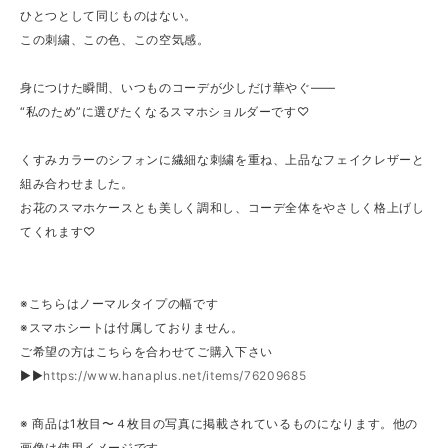
ひとつとして同じものはない。
この刺繍、この色、この空気感。
身につけた瞬間、いつものコーデが少しだけ華やぐ——
“私のため”に選びたくなるスマホショルダーです♡
くすみカラーのシフォンに繊細な刺繍を重ね、上品なフェイクレザーと
組み合わせました。
お花のスマホケースとも美しく調和し、コーデ全体をやさしく格上げし
てくれます♡
※こちらはノーマルタイプの幅です
※スマホシートは付属しておりません。
ご希望の方はこちらを合わせてご購入下さい
▶▶
https://www.hanaplus.net/items/76209685
※ 商品は1枚目〜４枚目の写真に掲載されているものになります。他の
画像は使用イメージです。