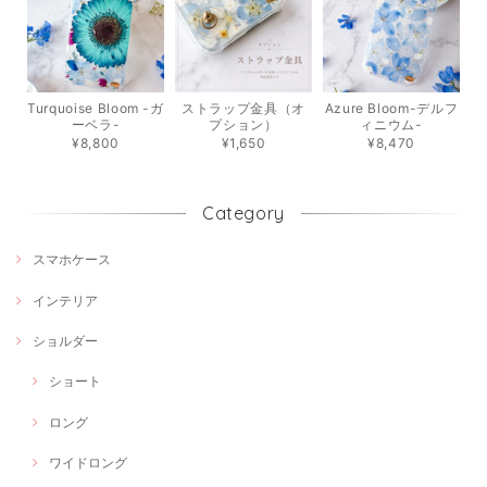
Turquoise Bloom -ガ
ストラップ金具（オ
Azure Bloom-デルフ
ーベラ-
プション）
ィニウム-
¥8,800
¥1,650
¥8,470
Category
スマホケース
インテリア
ショルダー
ショート
ロング
ワイドロング