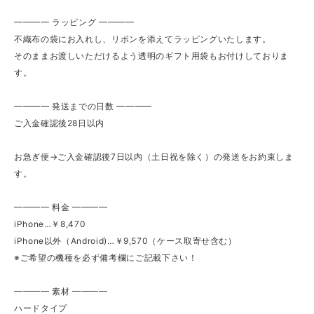
━━━━ ラッピング ━━━━
不織布の袋にお入れし、リボンを添えてラッピングいたします。
そのままお渡しいただけるよう透明のギフト用袋もお付けしておりま
す。
━━━━ 発送までの日数 ━━━━
ご入金確認後28日以内
お急ぎ便→ご入金確認後7日以内（土日祝を除く）の発送をお約束しま
す。
━━━━ 料金 ━━━━
iPhone…￥8,470
iPhone以外（Android)…￥9,570（ケース取寄せ含む）
※ご希望の機種を必ず備考欄にご記載下さい！
━━━━ 素材 ━━━━
ハードタイプ