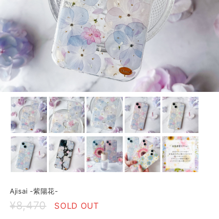
Ajisai -紫陽花-
¥8,470
SOLD OUT