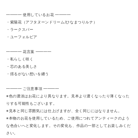
━━━━ 使用しているお花 ━━━━
・紫陽花（アフタヌーンドリーム/ひなまつりルナ）
・ラークスパー
・ユーフォルビア
━━━━ 花言葉 ━━━━
・私らしく咲く
・芯のある美しさ
・揺るがない想いを纏う
━━━━ ご注意事項 ━━━━
※色の濃淡はお花により異なります。見本より濃くなったり薄くなった
りする可能性もございます。
※見本と同じ雰囲気には仕上げますが、全く同じにはなりません。
※本物のお花を使用しているため、ご使用につれてアンティークのよう
な色合いへと変化します。その変化も、作品の一部としてお楽しみくだ
さい。