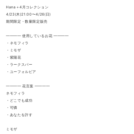
Hana＋4月コレクション
4/23(木)21:00〜4/26(日)
期間限定・数量限定販売
━━━━ 使用しているお花 ━━━━
・ネモフィラ
・ミモザ
・紫陽花
・ラークスパー
・ユーフォルビア
━━━━ 花言葉 ━━━━
ネモフィラ
・どこでも成功
・可憐
・あなたを許す
ミモザ