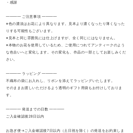
・感謝
━━━━ ご注意事項 ━━━━
※色の濃淡はお花により異なります。見本より濃くなったり薄くなった
りする可能性もございます。
※見本と同じ雰囲気には仕上げますが、全く同じにはなりません。
※本物のお花を使用しているため、ご使用につれてアンティークのよう
な色合いへと変化します。その変化も、作品の一部としてお楽しみくだ
さい。
━━━━ ラッピング ━━━━
不織布の袋にお入れし、リボンを添えてラッピングいたします。
そのままお渡しいただけるよう透明のギフト用袋もお付けしておりま
す。
━━━━ 発送までの日数 ━━━━
ご入金確認後28日以内
お急ぎ便→ご入金確認後7日以内（土日祝を除く）の発送をお約束しま