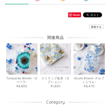
Save
通報する
関連商品
Turquoise Bloom -ガ
ストラップ金具（オ
Azure Bloom-デルフ
ーベラ-
プション）
ィニウム-
¥8,800
¥1,650
¥8,470
Category