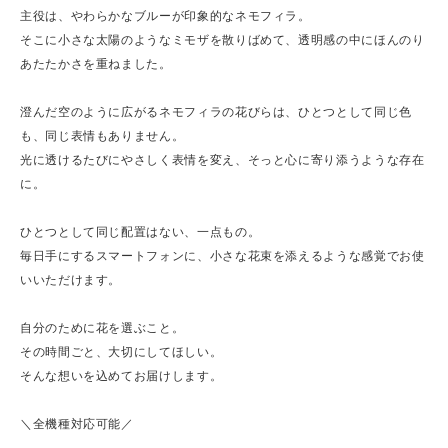
主役は、やわらかなブルーが印象的なネモフィラ。
そこに小さな太陽のようなミモザを散りばめて、透明感の中にほんのり
あたたかさを重ねました。
澄んだ空のように広がるネモフィラの花びらは、ひとつとして同じ色
も、同じ表情もありません。
光に透けるたびにやさしく表情を変え、そっと心に寄り添うような存在
に。
ひとつとして同じ配置はない、一点もの。
毎日手にするスマートフォンに、小さな花束を添えるような感覚でお使
いいただけます。
自分のために花を選ぶこと。
その時間ごと、大切にしてほしい。
そんな想いを込めてお届けします。
＼全機種対応可能／