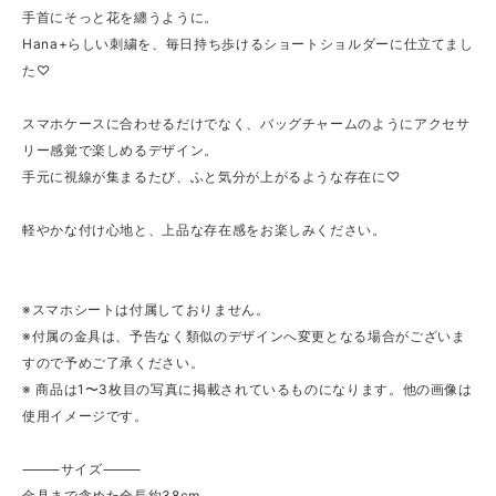
手首にそっと花を纏うように。
Hana+らしい刺繍を、毎日持ち歩けるショートショルダーに仕立てまし
た♡
スマホケースに合わせるだけでなく、バッグチャームのようにアクセサ
リー感覚で楽しめるデザイン。
手元に視線が集まるたび、ふと気分が上がるような存在に♡
軽やかな付け心地と、上品な存在感をお楽しみください。
※スマホシートは付属しておりません。
※付属の金具は、予告なく類似のデザインへ変更となる場合がございま
すので予めご了承ください。
※ 商品は1〜3枚目の写真に掲載されているものになります。他の画像は
使用イメージです。
⸻サイズ⸻
金具まで含めた全長約38cm