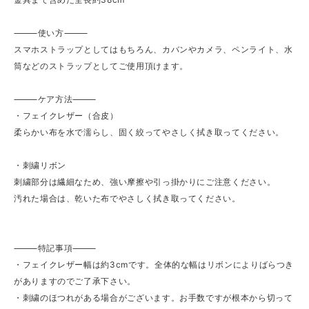
⸻使い方⸻
スマホストラップとしてはもちろん、カバンやカメラ、ペンライト、水
筒などのストラップとしてご使用頂けます。
⸻ケア方法⸻
・フェイクレザー（合皮）
柔らかい布を水で濡らし、固く絞ってやさしく拭き取ってください。
・刺繍リボン
刺繍部分は繊細なため、強い摩擦や引っ掛かりにご注意ください。
汚れた場合は、乾いた布でやさしく拭き取ってください。
⸻特記事項⸻
・フェイクレザー幅は約3cmです。全体的な幅はリボンによりばらつき
がありますのでご了承下さい。
・刺繍のほつれがある場合がございます。お手数ですが根本から切って