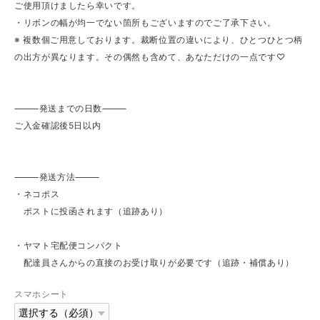
ご使用頂けましたら幸いです。
・リボンの幅が均一でない箇所もございますのでご了承下さい。
※ 複数個ご用意しております。裁断位置の違いにより、ひとつひとつ柄
の出方が異なります。その偶然も含めて、あなただけの一点です♡
⸻発送までの日数⸻
ご入金確認後5日以内
⸻発送方法⸻
・ネコポス
ポストに投函されます（追跡あり）
・ヤマト宅配便コンパクト
配達員さんからの直接のお受け取りが必要です（追跡・補償あり）
スマホシート