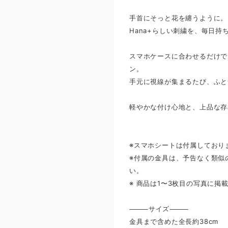
手首にそっと花を纏うように。
Hana+らしい刺繍を、毎日
スマホケースに合わせるだけで
ン。
手元に視線が集まるたび、ふと
軽やかな付け心地と、上品な存
※スマホシートは付属しており
※付属の金具は、予告なく類似
い。
※ 商品は1〜3枚目の写真に
⸻サイズ⸻
金具まで含めた全長約38cm