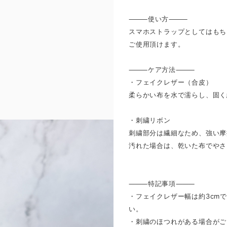
⸻使い方⸻
スマホストラップとしてはもち
ご使用頂けます。
⸻ケア方法⸻
・フェイクレザー（合皮）
柔らかい布を水で濡らし、固く
・刺繍リボン
刺繍部分は繊細なため、強い摩
汚れた場合は、乾いた布でやさ
⸻特記事項⸻
・フェイクレザー幅は約3cm
い。
・刺繍のほつれがある場合がご