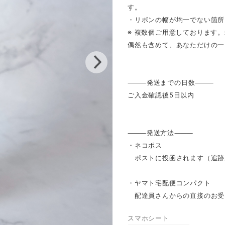
す。
・リボンの幅が均一でない箇所
※ 複数個ご用意しております
偶然も含めて、あなただけの一
⸻発送までの日数⸻
ご入金確認後5日以内
⸻発送方法⸻
・ネコポス
ポストに投函されます（追跡
・ヤマト宅配便コンパクト
配達員さんからの直接のお受
スマホシート