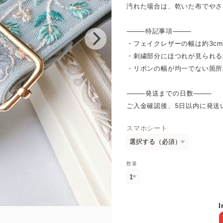
汚れた場合は、乾いた布でやさ
⸻特記事項⸻
・フェイクレザーの幅は約3c
・刺繍部分にほつれが見られる
・リボンの幅が均一でない箇所
⸻発送までの日数⸻
ご入金確認後、5日以内に発送
スマホシート
数量
I