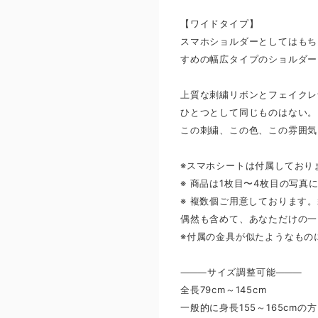
【ワイドタイプ】
スマホショルダーとしてはもち
すめの幅広タイプのショルダー
上質な刺繍リボンとフェイクレ
ひとつとして同じものはない。
この刺繍、この色、この雰囲気
※スマホシートは付属しており
※ 商品は1枚目〜4枚目の写
※ 複数個ご用意しております
偶然も含めて、あなただけの一
※付属の金具が似たようなもの
⸻サイズ調整可能⸻
全長79cm～145cm
一般的に身長155～165cm