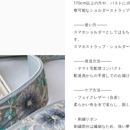
170cm以上の方や、バスト
整可能なショルダーストラップ
⸻使い方⸻
スマホショルダーとしてはもち
す。
スマホストラップ・ショルダー
⸻発送方法⸻
・ヤマト宅配便コンパクト
配達員からの手渡しでのお届け
⸻ケア方法⸻
・フェイクレザー（合皮）
柔らかい布を水で濡らし、固く
・刺繍リボン
刺繍部分は繊細なため、強い摩