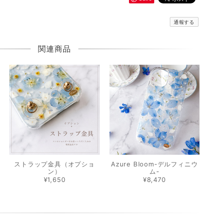
通報する
関連商品
ストラップ金具（オプショ
Azure Bloom-デルフィニウ
ン）
ム-
¥1,650
¥8,470