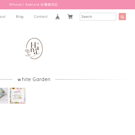
iPhone / Android 全機種対応
out
Blog
Contact
ｗhite Garden