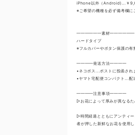
iPhone以外（Android)..
※ご希望の機種を必ず備考欄に
━━━━━━素材━━━━━━
ハードタイプ
※フルカバーやボタン保護の有
━━━━発送方法━━━━
•ネコポス...ポストに投函され
•ヤマト宅配便コンパクト...
━━━━注意事項━━━━
▷お花によって厚みが異なるた
▷時間経過とともにアンティー
者が押した新鮮なお花を使用し