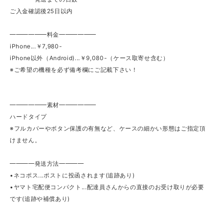
ご入金確認後25日以内
━━━━━━料金━━━━━━
iPhone...￥7,980-
iPhone以外（Android)...￥9,080-（ケース取寄せ含む）
※ご希望の機種を必ず備考欄にご記載下さい！
━━━━━━素材━━━━━━
ハードタイプ
※フルカバーやボタン保護の有無など、ケースの細かい形態はご指定頂
けません。
━━━━発送方法━━━━
•ネコポス...ポストに投函されます(追跡あり)
•ヤマト宅配便コンパクト...配達員さんからの直接のお受け取りが必要
です(追跡や補償あり)