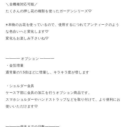
＼全機種対応可能／
たくさんの押し花の種類を使ったガーデンシリーズ♡
※本物のお花を使っているので、使用するにつれてアンティークのよう
な色合いへと変化します♡
変化もお楽しみ下さいね♡
━━━━ オプション ━━━━
・金箔増量
通常量の1.5倍ほどに増量し、キラキラ度が増します
・ショルダー金具
ケース下部に金具の加工を行うオプション商品です。
スマホショルダーやハンドストラップなどを取り付けて、より便利にお
使いいただけます♡
━━━━発送までの日数━━━━