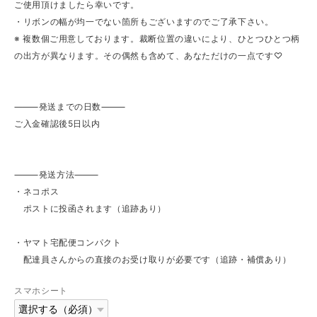
ご使用頂けましたら幸いです。
・リボンの幅が均一でない箇所もございますのでご了承下さい。
※ 複数個ご用意しております。裁断位置の違いにより、ひとつひとつ柄
の出方が異なります。その偶然も含めて、あなただけの一点です♡
⸻発送までの日数⸻
ご入金確認後5日以内
⸻発送方法⸻
・ネコポス
ポストに投函されます（追跡あり）
・ヤマト宅配便コンパクト
配達員さんからの直接のお受け取りが必要です（追跡・補償あり）
スマホシート