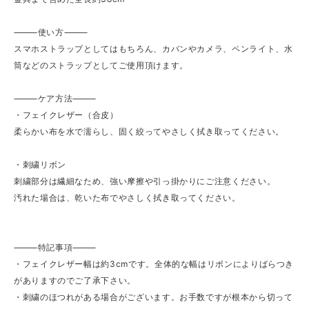
⸻使い方⸻
スマホストラップとしてはもちろん、カバンやカメラ、ペンライト、水
筒などのストラップとしてご使用頂けます。
⸻ケア方法⸻
・フェイクレザー（合皮）
柔らかい布を水で濡らし、固く絞ってやさしく拭き取ってください。
・刺繍リボン
刺繍部分は繊細なため、強い摩擦や引っ掛かりにご注意ください。
汚れた場合は、乾いた布でやさしく拭き取ってください。
⸻特記事項⸻
・フェイクレザー幅は約3cmです。全体的な幅はリボンによりばらつき
がありますのでご了承下さい。
・刺繍のほつれがある場合がございます。お手数ですが根本から切って