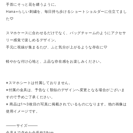
手首にそっと花を纏うように。
Hana+らしい刺繍を、毎日持ち歩けるショートショルダーに仕立てまし
た♡
スマホケースに合わせるだけでなく、バッグチャームのようにアクセサ
リー感覚で楽しめるデザイン。
手元に視線が集まるたび、ふと気分が上がるような存在に♡
軽やかな付け心地と、上品な存在感をお楽しみください。
※スマホシートは付属しておりません。
※付属の金具は、予告なく類似のデザインへ変更となる場合がございま
すので予めご了承ください。
※ 商品は1〜3枚目の写真に掲載されているものになります。他の画像は
使用イメージです。
⸻サイズ⸻
金具まで含めた全長約38cm